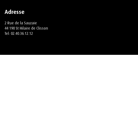
Adresse
2 Rue de la Sauzaie
44 190 St Hilaire de Clisson
Tel:
02.40.36.12.12